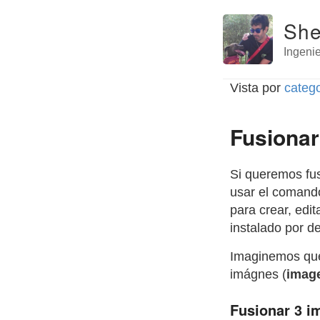
Shel
Ingeni
Vista por
categ
Fusiona
Si queremos fus
usar el coman
para crear, edi
instalado por d
Imaginemos que
imágnes (
image
Fusionar 3 i