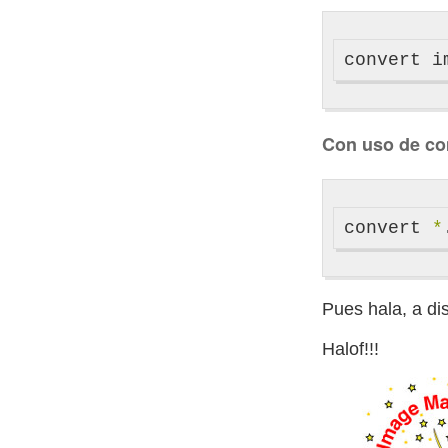
Con uso de c
convert 
*
Pues hala, a di
Halof!!!