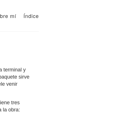
bre mí
Índice
 terminal y
paquete sirve
le venir
iene tres
 la obra: