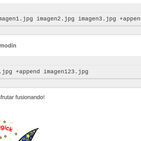
omodín
sfrutar fusionando!