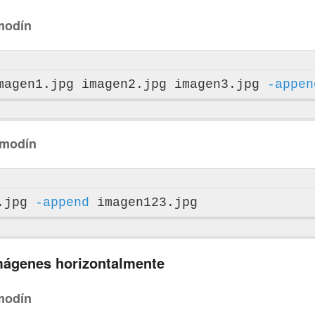
modín
magen1.jpg imagen2.jpg imagen3.jpg 
-appen
omodín
.jpg 
-append
mágenes horizontalmente
modín