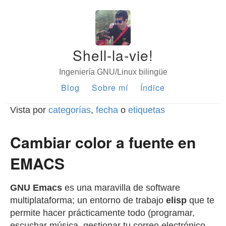
Shell-la-vie!
Ingeniería GNU/Linux bilingüe
Blog
Sobre mí
Índice
Vista por
categorías
,
fecha
o
etiquetas
Cambiar color a fuente en
EMACS
GNU Emacs
es una maravilla de software
multiplataforma; un entorno de trabajo
elisp
que te
permite hacer prácticamente todo (programar,
escuchar música, gestionar tu correo electrónico,